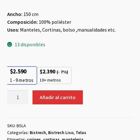
Ancho:
150 cm
Composición:
100% poliéster
Usos:
Manteles, Cortinas, bolso ,manualidades etc.
13 disponibles
$
2.590
$
2.390
(- 7%)
10+ metros
1 - 9
metros
Bistrech
Añadir al carrito
Liso
3m
Azul
Rey
SKU:
BSLA
Categorías:
Bistrech
,
Bistrech Liso
,
Telas
cantidad
Etiquetas:
cojines
,
cortinas
,
manteleria