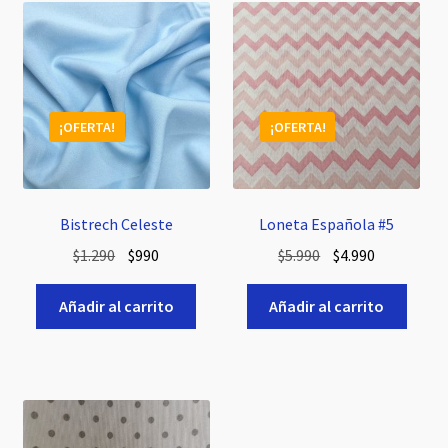
¡OFERTA!
¡OFERTA!
Bistrech Celeste
Loneta Española #5
El
El
El
El
$
1.290
$
990
$
5.990
$
4.990
precio
precio
precio
precio
original
actual
original
actual
Añadir al carrito
Añadir al carrito
era:
es:
era:
es:
$1.290.
$990.
$5.990.
$4.990.