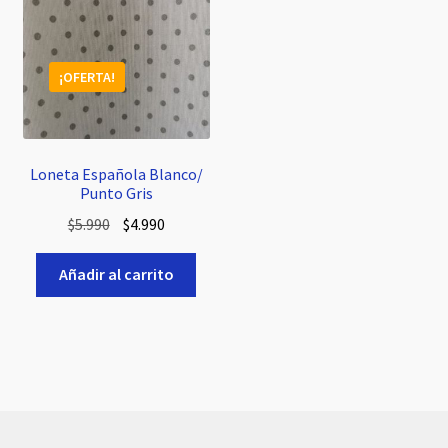
¡OFERTA!
Loneta Española Blanco/
Punto Gris
El
El
$
5.990
$
4.990
precio
precio
original
actual
Añadir al carrito
era:
es:
$5.990.
$4.990.