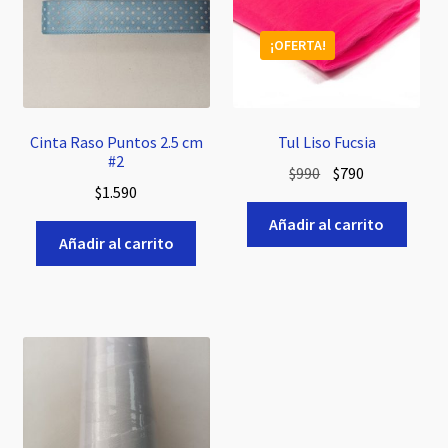
¡OFERTA!
Cinta Raso Puntos 2.5 cm
Tul Liso Fucsia
#2
El
El
$
990
$
790
$
1.590
precio
precio
original
actual
Añadir al carrito
Añadir al carrito
era:
es:
$990.
$790.