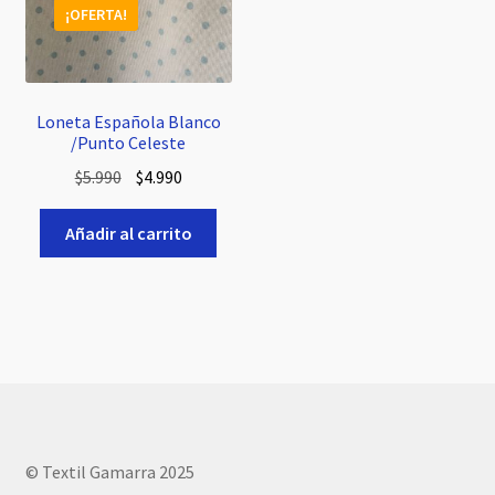
¡OFERTA!
Loneta Española Blanco
/Punto Celeste
El
El
$
5.990
$
4.990
precio
precio
original
actual
Añadir al carrito
era:
es:
$5.990.
$4.990.
© Textil Gamarra 2025