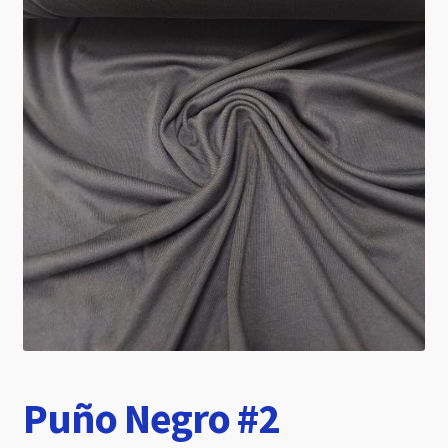
hijo
Puño Negro #2