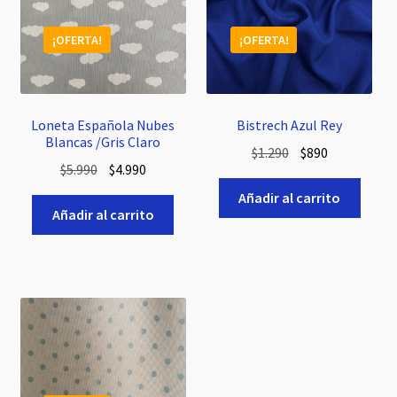
¡OFERTA!
¡OFERTA!
Loneta Española Nubes
Bistrech Azul Rey
Blancas /Gris Claro
El
El
$
1.290
$
890
El
El
$
5.990
$
4.990
precio
precio
precio
precio
original
actual
Añadir al carrito
original
actual
Añadir al carrito
era:
es:
era:
es:
$1.290.
$890.
$5.990.
$4.990.