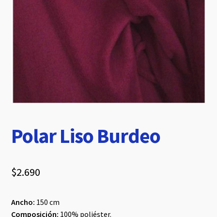
hijo
Polar Liso Burdeo
$
2.690
Ancho:
150 cm
Composición:
100% poliéster.