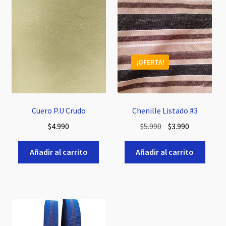
¡OFERTA!
Cuero P.U Crudo
Chenille Listado #3
El
El
$
4.990
$
5.990
$
3.990
precio
precio
original
actual
Añadir al carrito
Añadir al carrito
era:
es:
$5.990.
$3.990.