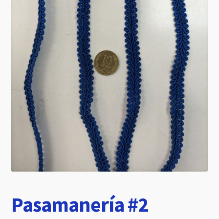
hijo
Pasamanería #2