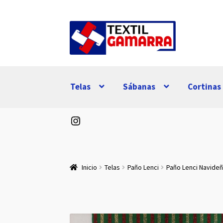
Ir
Ir
a
al
la
contenido
navegación
Telas
Sábanas
Cortinas
Instagram
Inicio
Telas
Paño Lenci
Paño Lenci Navideñ