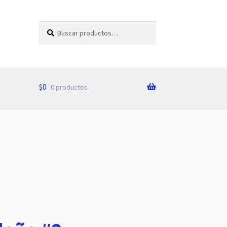
Buscar
Buscar
por:
$
0
0 productos