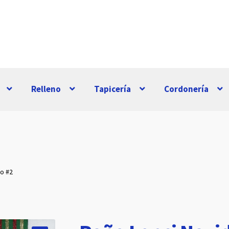
Relleno
Tapicería
Cordonería
o #2