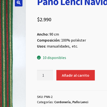
Paño Lenci Navi
$
2.990
Ancho:
90 cm
Composición:
100% poliéster
Usos:
manualidades, etc.
10 disponibles
Paño
Añadir al carrito
Lenci
Navideño
#2
cantidad
SKU:
PNN-2
Categorías:
Cordonería
,
Paño Lenci