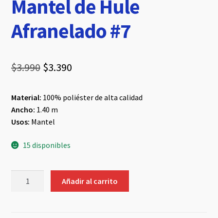
Mantel de Hule
Afranelado #7
El
El
$
3.990
$
3.390
precio
precio
Material:
100% poliéster de alta calidad
original
actual
Ancho:
1.40 m
era:
es:
Usos:
Mantel
$3.990.
$3.390.
15 disponibles
Mantel
Añadir al carrito
de
Hule
Afranelado