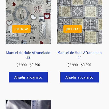
¡OFERTA!
¡OFERTA!
Mantel de Hule Afranelado
Mantel de Hule Afranelado
#3
#4
El
El
El
El
$
3.990
$
3.390
$
3.990
$
3.390
precio
precio
precio
precio
original
actual
original
actual
Añadir al carrito
Añadir al carrito
era:
es:
era:
es:
$3.990.
$3.390.
$3.990.
$3.390.