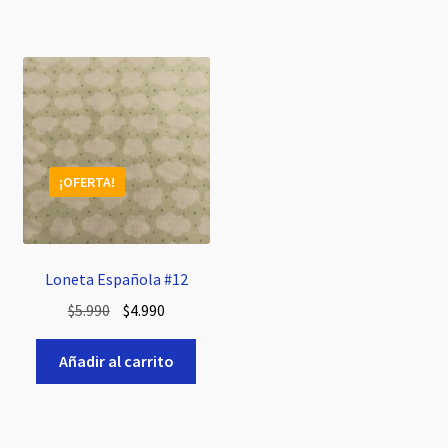
$5.990.
$4.990.
¡OFERTA!
Loneta Española #12
El
El
$
5.990
$
4.990
precio
precio
original
actual
Añadir al carrito
era:
es:
$5.990.
$4.990.