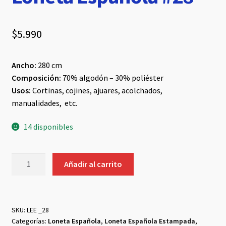
$
5.990
Ancho:
280 cm
Composición:
70% algodón – 30% poliéster
Usos:
Cortinas, cojines, ajuares, acolchados,
manualidades, etc.
14 disponibles
Loneta
Añadir al carrito
Española
#28
cantidad
SKU:
LEE _28
Categorías:
Loneta Española
,
Loneta Española Estampada
,