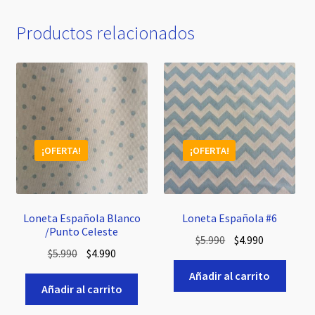
Productos relacionados
¡OFERTA!
¡OFERTA!
Loneta Española Blanco
Loneta Española #6
/Punto Celeste
El
El
$
5.990
$
4.990
El
El
$
5.990
$
4.990
precio
precio
precio
precio
original
actual
Añadir al carrito
original
actual
Añadir al carrito
era:
es:
era:
es:
$5.990.
$4.990.