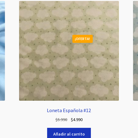
¡OFERTA!
Loneta Española #12
El
El
$
5.990
$
4.990
precio
precio
original
actual
Añadir al carrito