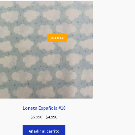
¡OFERTA!
Loneta Española #16
El
El
$
5.990
$
4.990
precio
precio
original
actual
Añadir al carrito