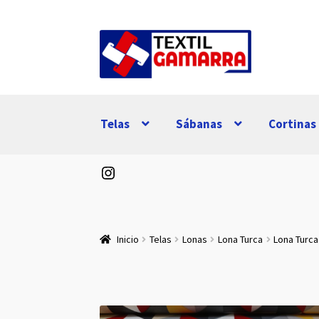
Ir
Ir
a
al
la
contenido
navegación
Telas
Sábanas
Cortinas
Instagram
Inicio
Telas
Lonas
Lona Turca
Lona Turc