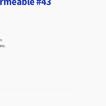
ermeable #43
r.
etc.