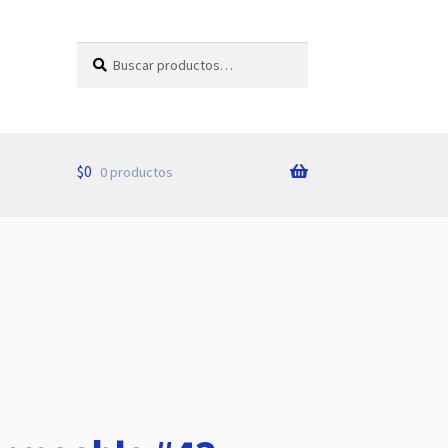
Buscar
Buscar
por:
$
0
0 productos