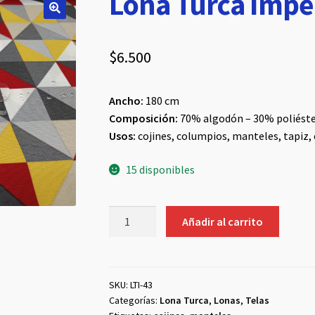
Lona Turca Imp
$
6.500
Ancho:
180 cm
Composición:
70% algodón – 30% poliéste
Usos:
cojines, columpios, manteles, tapiz, 
15 disponibles
Lona
Añadir al carrito
Turca
Impermeable
#43
cantidad
SKU:
LTI-43
Categorías:
Lona Turca
,
Lonas
,
Telas