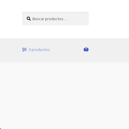
Buscar
Buscar
por:
$
0
0 productos