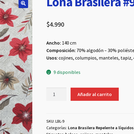
Lona Brasilera #
$
4.990
Ancho:
140 cm
Composición:
70% algodón – 30% poliéste
Usos:
cojines, columpios, manteles, tapiz, 
9 disponibles
Lona
Añadir al carrito
Brasilera
#9
cantidad
SKU:
LBL-9
Categorías:
Lona Brasilera Repelente a líquidos