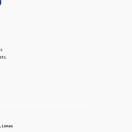
9
r.
etc.
,
Lonas