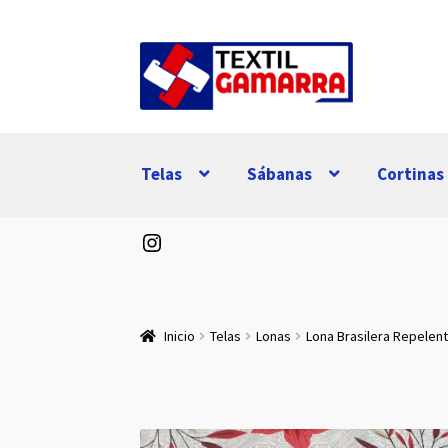
Ir
Ir
a
al
la
contenido
navegación
Telas
Sábanas
Cortinas
Instagram
Inicio
Telas
Lonas
Lona Brasilera Repelent