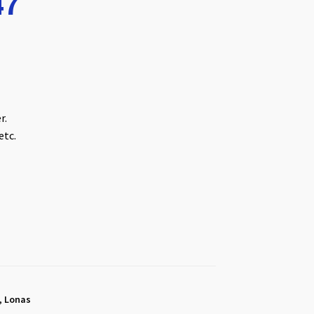
47
r.
etc.
,
Lonas