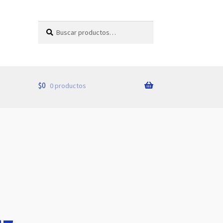
Buscar
Buscar
por:
$
0
0 productos