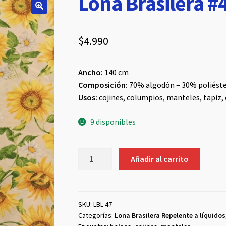
Lona Brasilera #
$
4.990
Ancho:
140 cm
Composición:
70% algodón – 30% poliéste
Usos:
cojines, columpios, manteles, tapiz, 
9 disponibles
Lona
Añadir al carrito
Brasilera
#47
cantidad
SKU:
LBL-47
Categorías:
Lona Brasilera Repelente a líquidos