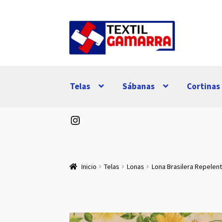
Ir
Ir
a
al
la
contenido
navegación
Telas
Sábanas
Cortinas
Instagram
Inicio
Telas
Lonas
Lona Brasilera Repelent