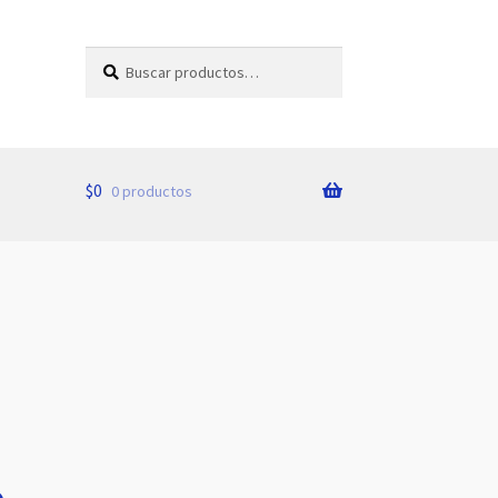
Buscar
Buscar
por:
$
0
0 productos