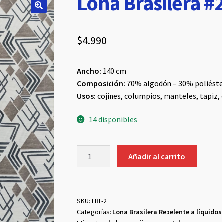
Lona Brasilera #
$
4.990
Ancho:
140 cm
Composición:
70% algodón – 30% poliéste
Usos:
cojines, columpios, manteles, tapiz, 
14 disponibles
Lona
Añadir al carrito
Brasilera
#2
cantidad
SKU:
LBL-2
Categorías:
Lona Brasilera Repelente a líquidos