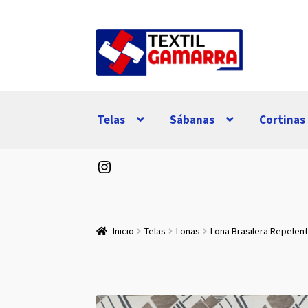
Ir
Ir
a
al
la
contenido
navegación
Telas
Sábanas
Cortinas
Instagram
Inicio
Telas
Lonas
Lona Brasilera Repelent