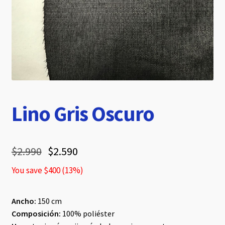
hijo
Lino Gris Oscuro
$
2.990
$
2.590
You save
$
400
(
13
%)
Ancho:
150 cm
Composición:
100% poliéster