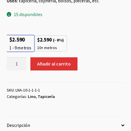
Usos:
tapicería, cojinería, bolsos, pieceras, etc.
15 disponibles
$
2.590
$
2.590
(- 0%)
10+ metros
1 - 9
metros
Lino
Añadir al carrito
Gris
Oscuro
cantidad
SKU:
LNA-10-1-1-1-1
Categorías:
Lino
,
Tapicería
Descripción