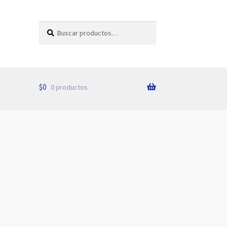
Buscar
Buscar
por:
$
0
0 productos