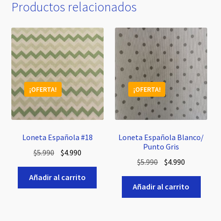
Productos relacionados
¡OFERTA!
¡OFERTA!
Loneta Española #18
Loneta Española Blanco/
Punto Gris
El
El
$
5.990
$
4.990
El
El
$
5.990
$
4.990
precio
precio
precio
precio
original
actual
Añadir al carrito
original
actual
Añadir al carrito
era:
es:
era:
es:
$5.990.
$4.990.
$5.990.
$4.990.