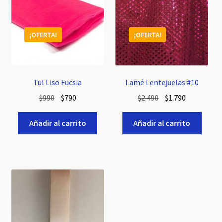
¡OFERTA!
¡OFERTA!
Tul Liso Fucsia
Lamé Lentejuelas #10
El
El
El
El
$
990
$
790
$
2.490
$
1.790
precio
precio
precio
precio
original
actual
original
actual
Añadir al carrito
Añadir al carrito
era:
es:
era:
es:
$990.
$790.
$2.490.
$1.790.