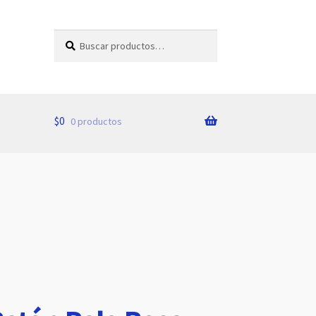
Buscar
Buscar
por:
$
0
0 productos