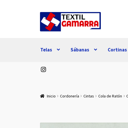
Ir
Ir
a
al
la
contenido
navegación
Telas
Sábanas
Cortinas
Instagram
Inicio
Cordonería
Cintas
Cola de Ratón