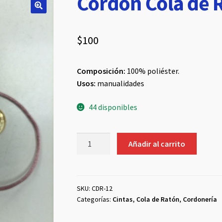
Cordón Cola de 
$
100
Composición:
100% poliéster.
Usos:
manualidades
44 disponibles
Cordón
Añadir al carrito
Cola
de
Ratón
Palo
SKU:
CDR-12
Categorías:
Cintas
,
Cola de Ratón
,
Cordonería
Rosa
cantidad