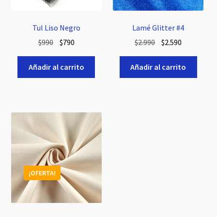
Tul Liso Negro
Lamé Glitter #4
El
El
El
El
$
990
$
790
$
2.990
$
2.590
precio
precio
precio
precio
original
actual
original
actual
Añadir al carrito
Añadir al carrito
era:
es:
era:
es:
$990.
$790.
$2.990.
$2.590.
¡OFERTA!