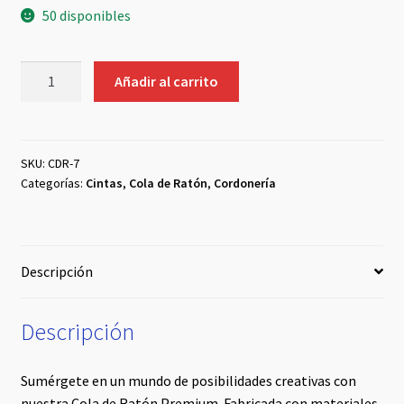
50 disponibles
Cordón
Añadir al carrito
Cola
de
Ratón
Amarillo
SKU:
CDR-7
Categorías:
Cintas
,
Cola de Ratón
,
Cordonería
cantidad
Descripción
Descripción
Sumérgete en un mundo de posibilidades creativas con
nuestra Cola de Ratón Premium. Fabricada con materiales