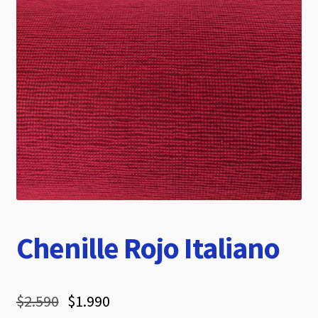
hijo
Chenille Rojo Italiano
$
2.590
$
1.990