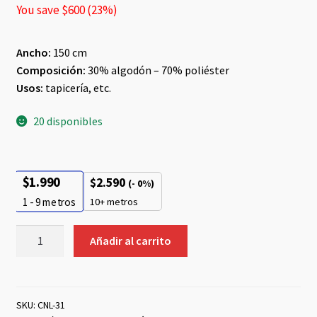
You save
$
600
(
23
%)
Ancho:
150 cm
Composición:
30% algodón – 70% poliéster
Usos:
tapicería, etc.
20 disponibles
$
1.990
$
2.590
(- 0%)
10+ metros
1 - 9
metros
Chenille
Añadir al carrito
Rojo
Italiano
cantidad
SKU:
CNL-31