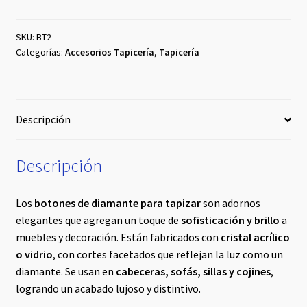
100pza
#25
cantidad
SKU:
BT2
Categorías:
Accesorios Tapicería
,
Tapicería
Descripción
Descripción
Los
botones de diamante para tapizar
son adornos
elegantes que agregan un toque de
sofisticación y brillo
a
muebles y decoración. Están fabricados con
cristal acrílico
o vidrio
, con cortes facetados que reflejan la luz como un
diamante. Se usan en
cabeceras, sofás, sillas y cojines
,
logrando un acabado lujoso y distintivo.