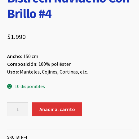
Brillo #4
$
1.990
Ancho:
150 cm
Composición:
100% poliéster
Usos:
Manteles, Cojines, Cortinas, etc.
10 disponibles
Bistrech
Añadir al carrito
Navideño
Con
Brillo
#4
SKU:
BTN-4