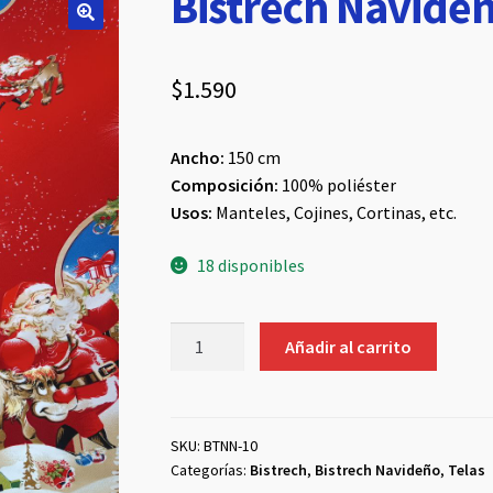
Bistrech Navide
$
1.590
Ancho:
150 cm
Composición:
100% poliéster
Usos:
Manteles, Cojines, Cortinas, etc.
18 disponibles
Bistrech
Añadir al carrito
Navideño
#10
cantidad
SKU:
BTNN-10
Categorías:
Bistrech
,
Bistrech Navideño
,
Telas