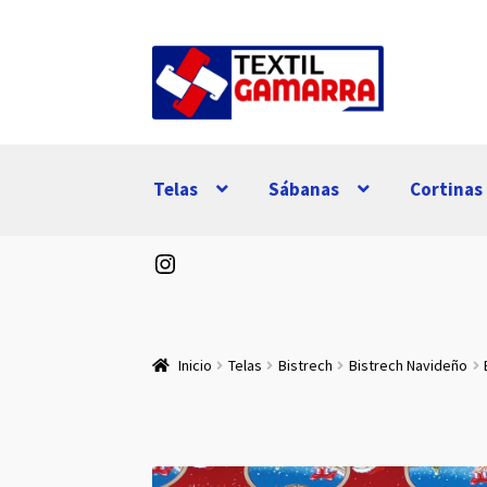
Ir
Ir
a
al
la
contenido
navegación
Telas
Sábanas
Cortinas
Instagram
Inicio
Telas
Bistrech
Bistrech Navideño