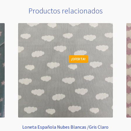
Productos relacionados
¡OFERTA!
Loneta Española Nubes Blancas /Gris Claro