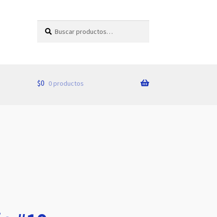
Buscar
Buscar
por:
$
0
0 productos