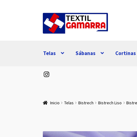
Ir
Ir
a
al
la
contenido
navegación
Telas
Sábanas
Cortinas
Instagram
Inicio
Telas
Bistrech
Bistrech Liso
Bistre