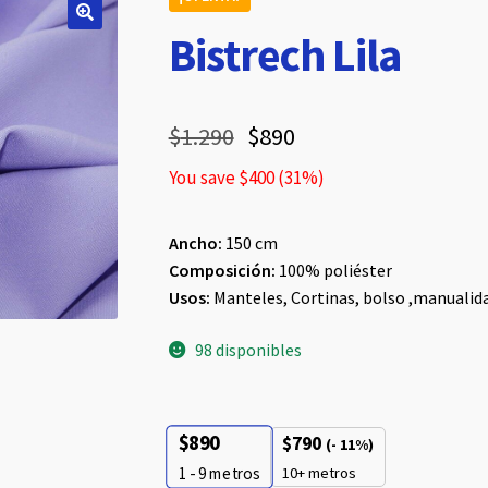
Bistrech Lila
$
1.290
$
890
You save
$
400
(
31
%)
Ancho:
150 cm
Composición:
100% poliéster
Usos:
Manteles, Cortinas, bolso ,manualida
98 disponibles
$
890
$
790
(- 11%)
10+ metros
1 - 9
metros