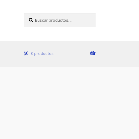
Buscar
Buscar
por:
$
0
0 productos