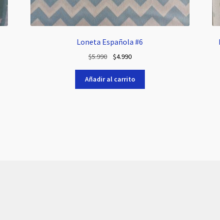
Loneta Española #6
El
El
$
5.990
$
4.990
precio
precio
original
actual
Añadir al carrito
era:
es:
$5.990.
$4.990.