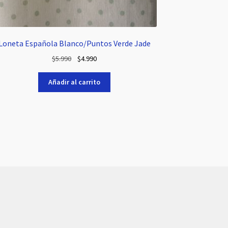
Loneta Española Blanco/Puntos Verde Jade
El
El
$
5.990
$
4.990
precio
precio
original
actual
Añadir al carrito
era:
es:
$5.990.
$4.990.